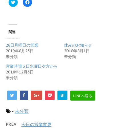
ク
F
リ
a
ッ
c
ク
e
し
b
て
o
T
o
w
k
i
で
関連
t
共
t
有
e
す
26日月曜日の営業
休みのお知らせ
r
る
で
に
2019年8月25日
2018年8月1日
共
は
未分類
未分類
有
ク
(
リ
新
ッ
営業時間５日水曜日夕方から
し
ク
2018年12月5日
い
し
ウ
て
未分類
ィ
く
ン
だ
ド
さ
ウ
い
で
(
B!
LINEへ送る
開
新
き
し
ま
い
す
ウ
-
未分類
)
ィ
ン
ド
PREV
今日の営業変更
ウ
で