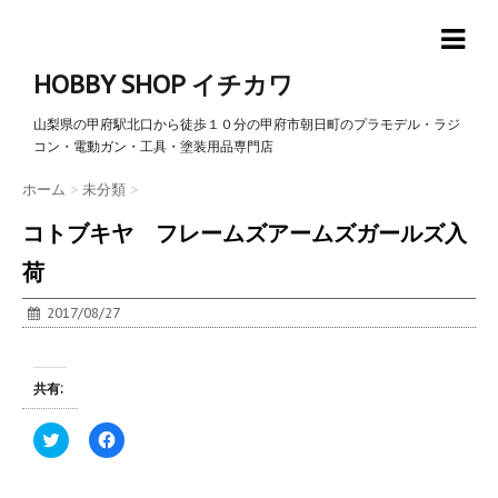
HOBBY SHOP イチカワ
山梨県の甲府駅北口から徒歩１０分の甲府市朝日町のプラモデル・ラジ
コン・電動ガン・工具・塗装用品専門店
ホーム
>
未分類
>
コトブキヤ フレームズアームズガールズ入
荷
2017/08/27
共有:
ク
F
リ
a
ッ
c
ク
e
し
b