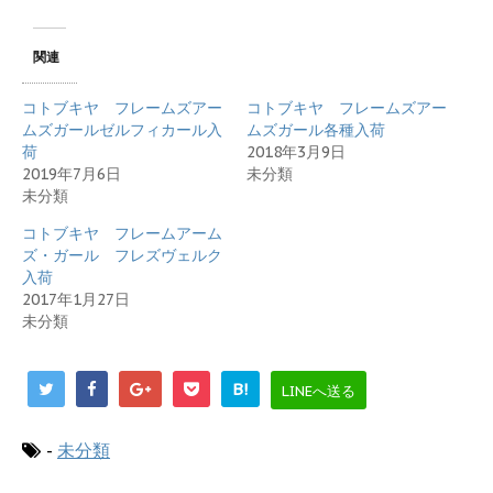
て
o
T
o
w
k
i
で
関連
t
共
t
有
e
す
コトブキヤ フレームズアー
コトブキヤ フレームズアー
r
る
で
に
ムズガールゼルフィカール入
ムズガール各種入荷
共
は
荷
2018年3月9日
有
ク
(
リ
2019年7月6日
未分類
新
ッ
未分類
し
ク
い
し
ウ
て
コトブキヤ フレームアーム
ィ
く
ズ・ガール フレズヴェルク
ン
だ
ド
さ
入荷
ウ
い
で
(
2017年1月27日
開
新
未分類
き
し
ま
い
す
ウ
)
ィ
ン
B!
LINEへ送る
ド
ウ
で
開
-
未分類
き
ま
す