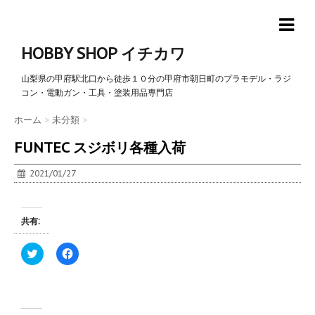
HOBBY SHOP イチカワ
山梨県の甲府駅北口から徒歩１０分の甲府市朝日町のプラモデル・ラジ
コン・電動ガン・工具・塗装用品専門店
ホーム
>
未分類
>
FUNTEC スジボリ各種入荷
2021/01/27
共有:
ク
F
リ
a
ッ
c
ク
e
し
b
て
o
T
o