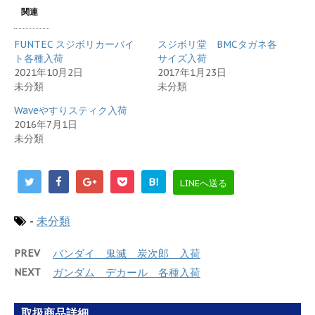
w
k
i
で
関連
t
共
t
有
e
す
FUNTEC スジボリカーバイ
スジボリ堂 BMCタガネ各
r
る
で
に
ト各種入荷
サイズ入荷
共
は
2021年10月2日
2017年1月23日
有
ク
(
リ
未分類
未分類
新
ッ
し
ク
Waveやすりスティク入荷
い
し
ウ
て
2016年7月1日
ィ
く
未分類
ン
だ
ド
さ
ウ
い
で
(
開
新
B!
LINEへ送る
き
し
ま
い
す
ウ
)
ィ
-
未分類
ン
ド
ウ
で
PREV
バンダイ 鬼滅 炭次郎 入荷
開
き
NEXT
ガンダム デカール 各種入荷
ま
す
)
取扱商品詳細